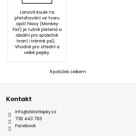
č
ů
u
Lanová koule na
j
přetahování ve tvaru
e
opičí hlavy (Monkey
m
Fist) je ručně pletená a
e
ideální pro společné
hraní i trénink psů.
Vhodné pro střední a
VODĚODOLNÝ
velké pejsky.
OBOJEK
KLASIK
100
1
položek celkem
O
Kč
v
Původně:
Z
250
l
Kč
á
á
Kontakt
d
p
a
a
info
@
zlatetlapky.cz
c
t
736 443 763
í
í
Facebook
p
r