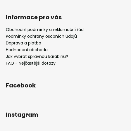
v
k
Informace pro vás
y
v
Obchodní podmínky a reklamační řád
ý
Podmínky ochrany osobních údajů
p
i
Doprava a platba
s
Hodnocení obchodu
u
Jak vybrat správnou karabinu?
FAQ - Nejčastější dotazy
Facebook
Instagram