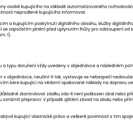
ceny osobě kupujícího na základě automatizovaného rozhodován
ečnosti neprodleně kupujícího informovat.
m a kupujícím poskytnutí digitálního obsahu, služby digitálního 
sí se započetím plnění před uplynutím lhůty pro odstoupení od
m. l).
obu a typu doručení vždy uvedeny v objednávce a následném po
m v objednávce, neučiní-li tak, vystavuje se nebezpečí nedoruče
m bere kupující na vědomí opakované náklady na dopravu ve vý
e důkladně zkontrolovat zásilku zda-li není poškozen obal nebo p
u oznámit přepravci. V případě zjištění závad na obalu nebo přím
bývá kupující vlastnické právo a veškeré povinnosti s tím spoj