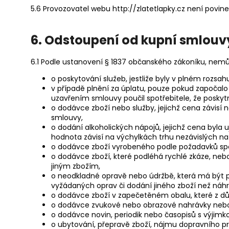
5.6 Provozovatel webu http://zlatetlapky.cz není povine
6. Odstoupení od kupní smlouv
6.1 Podle ustanovení § 1837 občanského zákoníku, nemů
o poskytování služeb, jestliže byly v plném rozsa
v případě plnění za úplatu, pouze pokud započal
uzavřením smlouvy poučil spotřebitele, že poskyt
o dodávce zboží nebo služby, jejichž cena závisí
smlouvy,
o dodání alkoholických nápojů, jejichž cena byla 
hodnota závisí na výchylkách trhu nezávislých na 
o dodávce zboží vyrobeného podle požadavků spo
o dodávce zboží, které podléhá rychlé zkáze, neb
jiným zbožím,
o neodkladné opravě nebo údržbě, která má být p
vyžádaných oprav či dodání jiného zboží než náh
o dodávce zboží v zapečetěném obalu, které z dův
o dodávce zvukové nebo obrazové nahrávky nebo 
o dodávce novin, periodik nebo časopisů s výjimk
o ubytování, přepravě zboží, nájmu dopravního p