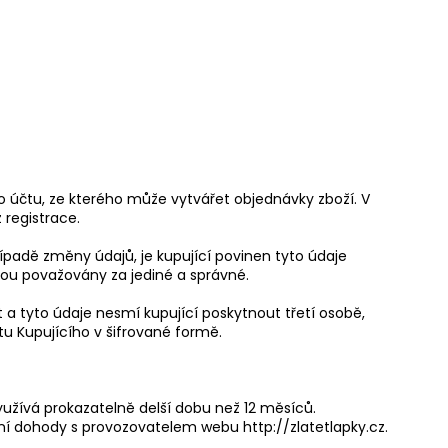
ého účtu, ze kterého může vytvářet objednávky zboží. V
 registrace.
případě změny údajů, je kupující povinen tyto údaje
sou považovány za jediné a správné.
 a tyto údaje nesmí kupující poskytnout třetí osobě,
tu Kupujícího v šifrované formě.
evyužívá prokazatelně delší dobu než 12 měsíců.
í dohody s provozovatelem webu http://zlatetlapky.cz.