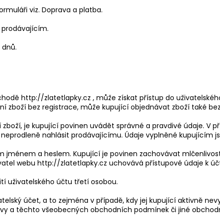
muláři viz. Doprava a platba.
 prodávajícím.
 dnů.
bchodě http://zlatetlapky.cz , může získat přístup do uživatelsk
 zboží bez registrace, může kupující objednávat zboží také bez
ní zboží, je kupující povinen uvádět správné a pravdivé údaje. V 
 neprodleně nahlásit prodávajícímu. Údaje vyplněné kupujícím j
ým jménem a heslem. Kupující je povinen zachovávat mlčenlivost
vatel webu http://zlatetlapky.cz uchovává přístupové údaje k úč
í uživatelského účtu třetí osobou.
vatelský účet, a to zejména v případě, kdy jej kupující aktivně n
ouvy a těchto všeobecných obchodních podmínek či jiné obchodn