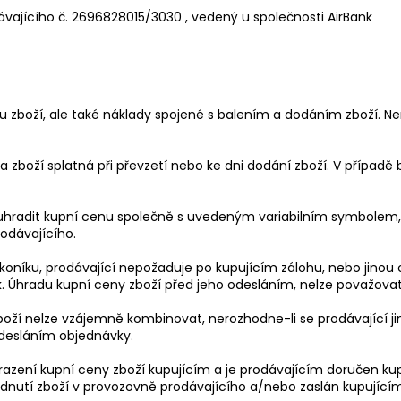
ajícího č. 2696828015/3030 , vedený u společnosti AirBank
u zboží, ale také náklady spojené s balením a dodáním zboží. Nen
na zboží splatná při převzetí nebo ke dni dodání zboží. V případ
n uhradit kupní cenu společně s uvedeným variabilním symbolem,
rodávajícího.
zákoníku, prodávající nepožaduje po kupujícím zálohu, nebo jin
k. Úhradu kupní ceny zboží před jeho odesláním, nelze považovat
boží nelze vzájemně kombinovat, nerozhodne-li se prodávající j
odesláním objednávky.
hrazení kupní ceny zboží kupujícím a je prodávajícím doručen 
dnutí zboží v provozovně prodávajícího a/nebo zaslán kupující