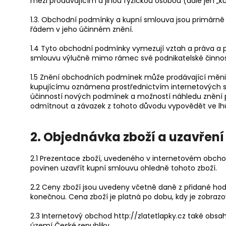
mezi prodávajícím a jinou fyzickou osobou (dále jen „ku
100 Kč
Původně:
250 Kč
1.3. Obchodní podmínky a kupní smlouva jsou primárně 
řádem v jeho účinném znění.
1.4 Tyto obchodní podmínky vymezují vztah a práva a p
smlouvu výlučně mimo rámec své podnikatelské činnos
1.5 Znění obchodních podmínek může prodávající měnit
kupujícímu oznámena prostřednictvím internetových st
účinností nových podmínek a možností náhledu znění 
odmítnout a závazek z tohoto důvodu vypovědět ve lh
2. Objednávka zboží a uzavřen
2.1 Prezentace zboží, uvedeného v internetovém obchodě
povinen uzavřít kupní smlouvu ohledně tohoto zboží.
2.2 Ceny zboží jsou uvedeny včetně daně z přidané hod
konečnou. Cena zboží je platná po dobu, kdy je zobraz
2.3 Internetový obchod http://zlatetlapky.cz také ob
území České republiky.