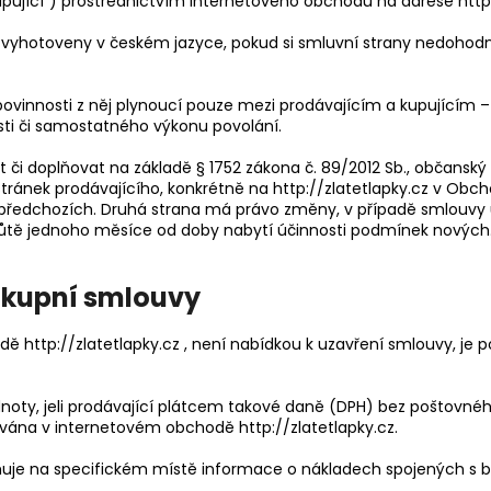
JMENOVKA - BARVENÁ
pující“) prostřednictvím internetového obchodu na adrese http:/
289 Kč
150 Kč
vyhotoveny v českém jazyce, pokud si smluvní strany nedohodno
ovinnosti z něj plynoucí pouze mezi prodávajícím a kupujícím –
ti či samostatného výkonu povolání.
 či doplňovat na základě § 1752 zákona č. 89/2012 Sb., občan
ránek prodávajícího, konkrétně na http://zlatetlapky.cz v Ob
předchozích. Druhá strana má právo změny, v případě smlouvy
ůtě jednoho měsíce od doby nabytí účinnosti podmínek nových
í kupní smlouvy
 http://zlatetlapky.cz , není nabídkou k uzavření smlouvy, je p
noty, jeli prodávající plátcem takové daně (DPH) bez poštovné
ována v internetovém obchodě http://zlatetlapky.cz.
sahuje na specifickém místě informace o nákladech spojených s 