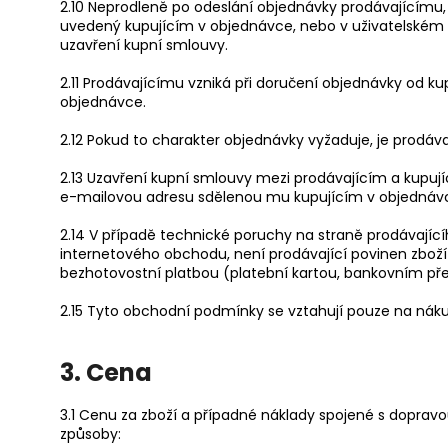
2.10 Neprodleně po odeslání objednávky prodávajícímu,
uvedený kupujícím v objednávce, nebo v uživatelském úč
uzavření kupní smlouvy.
2.11 Prodávajícímu vzniká při doručení objednávky od k
objednávce.
2.12 Pokud to charakter objednávky vyžaduje, je prodáv
2.13 Uzavření kupní smlouvy mezi prodávajícím a kupujíc
e-mailovou adresu sdělenou mu kupujícím v objednáv
2.14 V případě technické poruchy na straně prodávajíc
internetového obchodu, není prodávající povinen zboží 
bezhotovostní platbou (platební kartou, bankovním př
2.15 Tyto obchodní podmínky se vztahují pouze na náku
3. Cena
3.1 Cenu za zboží a případné náklady spojené s doprav
způsoby: