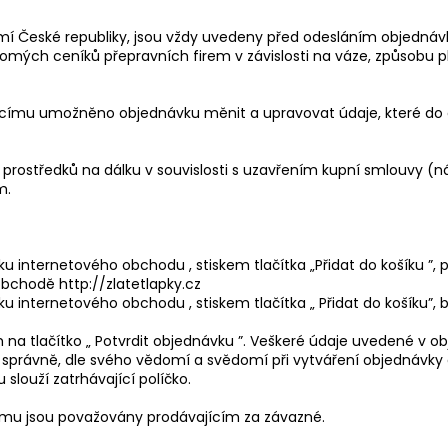
mí České republiky, jsou vždy uvedeny před odesláním objednáv
kromých ceníků přepravních firem v závislosti na váze, způsob
ícímu umožněno objednávku měnit a upravovat údaje, které do o
h prostředků na dálku v souvislosti s uzavřením kupní smlouvy (n
m.
ku internetového obchodu , stiskem tlačítka „Přidat do košíku ”,
bchodě http://zlatetlapky.cz
ku internetového obchodu , stiskem tlačítka „ Přidat do košíku”, 
m na tlačítko „ Potvrdit objednávku ”. Veškeré údaje uvedené v
e správně, dle svého vědomí a svědomí při vytváření objednávky a 
louží zatrhávající políčko.
ímu jsou považovány prodávajícím za závazné.