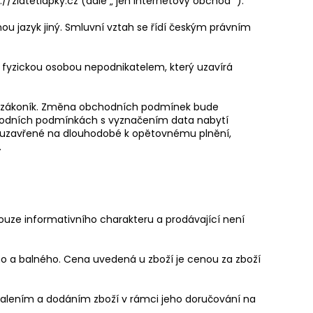
/zlatetlapky.cz (dále „ jen internetový obchod ”).
u jazyk jiný. Smluvní vztah se řídí českým právním
 fyzickou osobou nepodnikatelem, který uzavírá
ský zákoník. Změna obchodních podmínek bude
chodních podmínkách s vyznačením data nabytí
 uzavřené na dlouhodobé k opětovnému plnění,
.
ouze informativního charakteru a prodávající není
ho a balného. Cena uvedená u zboží je cenou za zboží
balením a dodáním zboží v rámci jeho doručování na