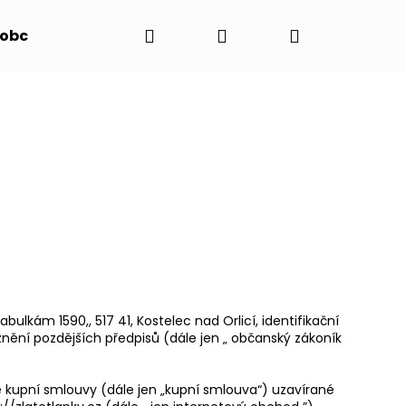
Hledat
Přihlášení
Nákupní
 obchodu
košík
kám 1590,, 517 41, Kostelec nad Orlicí, identifikační
ve znění pozdějších předpisů (dále jen „ občanský zákoník
ě kupní smlouvy (dále jen „kupní smlouva“) uzavírané
DÍTKO "STOPOVAČKA"