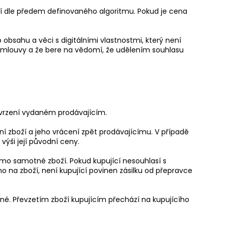
í dle předem definovaného algoritmu. Pokud je cena
obsahu a věci s digitálními vlastnostmi, který není
 smlouvy a že bere na vědomí, že udělením souhlasu
tvrzení vydaném prodávajícím.
ní zboží a jeho vrácení zpět prodávajícímu. V případě
ši její původní ceny.
římo samotné zboží. Pokud kupující nesouhlasí s
o na zboží, není kupující povinen zásilku od přepravce
ené. Převzetím zboží kupujícím přechází na kupujícího