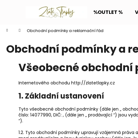
K
Přejít
na
o
%OUTLET %
obsah
Zpět
Zpět
š
do
do
í
Domů
Obchodní podmínky a reklamační řád
k
obchodu
obchodu
Obchodní podmínky a r
Všeobecné obchodní
Internetového obchodu http://zlatetlapky.cz
1. Základní ustanovení
Tyto všeobecné obchodní podmínky (dále jen „ obchodní 
číslo: 14077990, DIČ: , (dále jen „ prodávající “) jsou v
“).
1.2. Tyto obchodní podmínky upravují vzájemná práva a 
VODĚODOLNÝ OBOJEK KLASIK