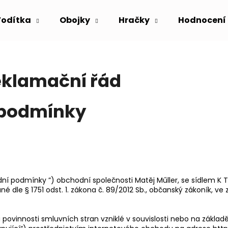
Vodítka
Obojky
Hračky
Hodnocení
Co potřebujete najít?
eklamační řád
HLEDAT
 podmínky
Doporučujeme
podmínky ”) obchodní společnosti Matěj Műller, se sídlem K Tabul
ydané dle § 1751 odst. 1. zákona č. 89/2012 Sb., občanský zákoník, 
povinnosti smluvních stran vzniklé v souvislosti nebo na základ
VODĚODOLNÁ GRAVÍROVANÁ
STOPOVACÍ VO