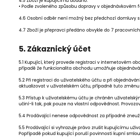
4.5 Zboží je kupujícímu dodáno:
• Podle zvoleného způsobu dopravy v objednávkovém for
4.6 Osobní odběr není možný bez předchozí domluvy s
4.7 Zboží je přepravci předáno obvykle do 7 pracovních
5. Zákaznický účet
5.1 Kupující, který provede registraci v internetovém o
případě že funkcionalita obchodu umožňuje objednávání
5.2 Při registraci do uživatelského účtu a při objednává
aktualizovat v uživatelském účtu, případně tuto změnu
5.3 Přístup k uživatelskému účtu je chráněn uživatelsk
učiní-li tak, pak pouze na vlastní odpovědnost. Provozo
5.4 Prodávající nenese odpovědnost za případné zneužit
5.5 Prodávající si vyhrazuje právo zrušit kupujícímu uži
Popřípadě pokud kupující poruší povinnosti kupní sml