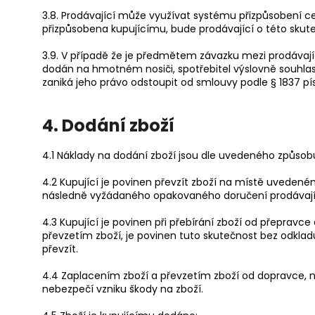
3.8. Prodávající může využívat systému přizpůsobení 
přizpůsobena kupujícímu, bude prodávající o této skut
3.9. V případě že je předmětem závazku mezi prodávající
dodán na hmotném nosiči, spotřebitel výslovně souhla
zaniká jeho právo odstoupit od smlouvy podle § 1837 pís
4. Dodání zboží
4.1 Náklady na dodání zboží jsou dle uvedeného způs
4.2 Kupující je povinen převzít zboží na místě uvedené
následně vyžádaného opakovaného doručení prodávající
4.3 Kupující je povinen při přebírání zboží od přepravc
převzetím zboží, je povinen tuto skutečnost bez odklad
převzít.
4.4 Zaplacením zboží a převzetím zboží od dopravce, na
nebezpečí vzniku škody na zboží.