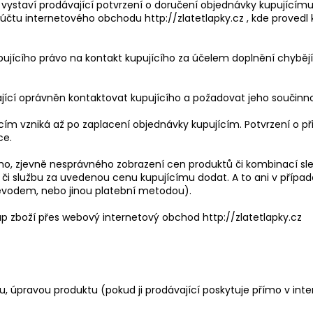
 vystaví prodávající potvrzení o doručení objednávky kupujícímu
tu internetového obchodu http://zlatetlapky.cz , kde provedl k
upujícího právo na kontakt kupujícího za účelem doplnění chybě
ající oprávněn kontaktovat kupujícího a požadovat jeho součinno
ím vzniká až po zaplacení objednávky kupujícím. Potvrzení o přije
ce.
ího, zjevně nesprávného zobrazení cen produktů či kombinací sl
či službu za uvedenou cenu kupujícímu dodat. A to ani v případ
evodem, nebo jinou platební metodou).
p zboží přes webový internetový obchod http://zlatetlapky.cz
ou, úpravou produktu (pokud ji prodávající poskytuje přímo v in