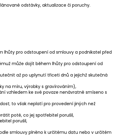
 plánované odstávky, aktualizace či poruchy.
m lhůty pro odstoupení od smlouvy a podnikatel před
k němuž může dojít během lhůty pro odstoupení od
ečnit až po uplynutí třiceti dnů a jejichž skutečná
 na míru, výrobky s gravírováním),
dodání vzhledem ke své povaze nenávratně smíseno s
st; to však neplatí pro provedení jiných než
t poté, co jej spotřebitel porušil,
itel porušil,
podle smlouvy plněno k určitému datu nebo v určitém