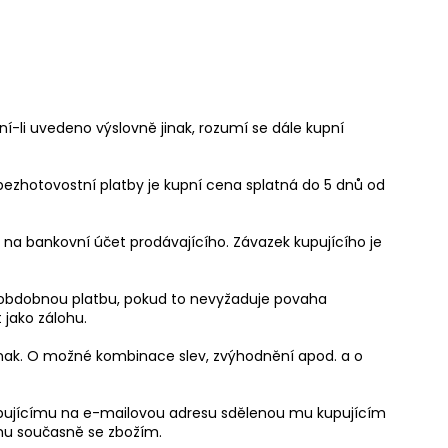
í-li uvedeno výslovně jinak, rozumí se dále kupní
ě bezhotovostní platby je kupní cena splatná do 5 dnů od
 na bankovní účet prodávajícího. Závazek kupujícího je
ou obdobnou platbu, pokud to nevyžaduje povaha
 jako zálohu.
inak. O možné kombinace slev, zvýhodnění apod. a o
kupujícímu na e-mailovou adresu sdělenou mu kupujícím
mu současně se zbožím.