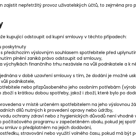
n zajistit nepřetržitý provoz uživatelských účtů, to zejména pro
y
že kupující odstoupit od kupní smlouvy v těchto případech:
hu poskytnuty
o s předchozím výslovným souhlasem spotřebitele před uplynutí
nutím plnění zaniká právo odstoupit od smlouvy,
 na výchylkách finančního trhu nezávisle na vůli podnikatele a 
ujednána v době uzavření smlouvy s tím, že dodání je možné uskut
vůli podnikatele,
třebitele nebo přizpůsobeného jeho osobním potřebám (výrobky
o zboží s krátkou dobou spotřeby, jakož i zboží, které bylo po 
rovedena v místě určeném spotřebitelem na jeho výslovnou žádo
radních dílů nutných k provedení opravy nebo údržby,
odu ochrany zdraví nebo z hygienických důvodů není vhodné vráti
počítačového programu v zapečetěném obalu, pokud jej spotřeb
ou smluv o předplatném na jejich dodávání,
rostředku, stravování nebo využití volného času, pokud má být 