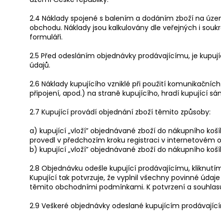
2.4 Náklady spojené s balením a dodáním zboží na úze
obchodu. Náklady jsou kalkulovány dle veřejných i sou
formuláři.
2.5 Před odesláním objednávky prodávajícímu, je kupuj
údajů.
2.6 Náklady kupujícího vzniklé při použití komunikačníc
připojení, apod.) na straně kupujícího, hradí kupující sá
2.7 Kupující provádí objednání zboží těmito způsoby:
a) kupující „vloží” objednávané zboží do nákupního koší
provedl v předchozím kroku registraci v internetovém o
b) kupující „vloží” objednávané zboží do nákupního koší
2.8 Objednávku odešle kupující prodávajícímu, kliknutí
Kupující tak potvrzuje, že vyplnil všechny povinné údaj
těmito obchodními podmínkami. K potvrzení a souhlasu s
2.9 Veškeré objednávky odeslané kupujícím prodávajíc