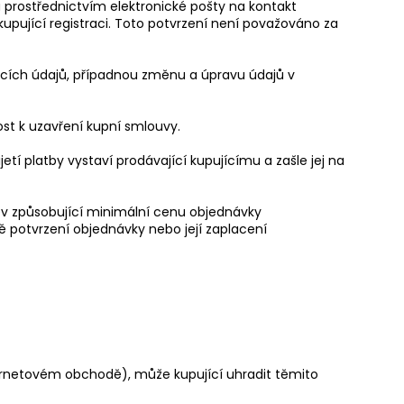
 prostřednictvím elektronické pošty na kontakt
upující registraci. Toto potvrzení není považováno za
jících údajů, případnou změnu a úpravu údajů v
st k uzavření kupní smlouvy.
tí platby vystaví prodávající kupujícímu a zašle jej na
ev způsobující minimální cenu objednávky
ě potvrzení objednávky nebo její zaplacení
ternetovém obchodě), může kupující uhradit těmito