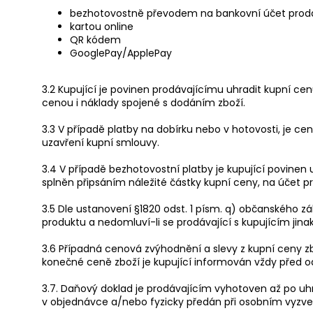
bezhotovostně převodem na bankovní účet prodáv
kartou online
QR kódem
GooglePay/ApplePay
3.2 Kupující je povinen prodávajícímu uhradit kupní cen
cenou i náklady spojené s dodáním zboží.
3.3 V případě platby na dobírku nebo v hotovosti, je ce
uzavření kupní smlouvy.
3.4 V případě bezhotovostní platby je kupující povine
splněn připsáním náležité částky kupní ceny, na účet p
3.5 Dle ustanovení §1820 odst. 1 písm. q) občanského 
produktu a nedomluví-li se prodávající s kupujícím jina
3.6 Případná cenová zvýhodnění a slevy z kupní ceny z
konečné ceně zboží je kupující informován vždy před 
3.7. Daňový doklad je prodávajícím vyhotoven až po u
v objednávce a/nebo fyzicky předán při osobním vyzve