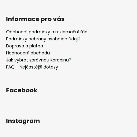
v
k
Informace pro vás
y
v
Obchodní podmínky a reklamační řád
ý
Podmínky ochrany osobních údajů
p
i
Doprava a platba
s
Hodnocení obchodu
u
Jak vybrat správnou karabinu?
FAQ - Nejčastější dotazy
Facebook
Instagram