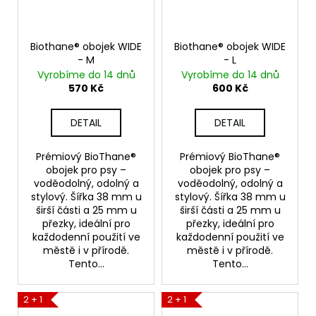
Biothane® obojek WIDE
Biothane® obojek WIDE
- M
- L
Vyrobíme do 14 dnů
Vyrobíme do 14 dnů
570 Kč
600 Kč
DETAIL
DETAIL
Prémiový BioThane®
Prémiový BioThane®
obojek pro psy –
obojek pro psy –
voděodolný, odolný a
voděodolný, odolný a
stylový. Šířka 38 mm u
stylový. Šířka 38 mm u
širší části a 25 mm u
širší části a 25 mm u
přezky, ideální pro
přezky, ideální pro
každodenní použití ve
každodenní použití ve
městě i v přírodě.
městě i v přírodě.
Tento...
Tento...
2 + 1
2 + 1