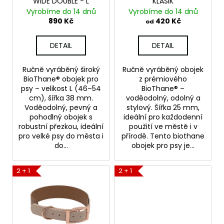
WIDE DOUBLE - L
KLASIK
d
Vyrobíme do 14 dnů
Vyrobíme do 14 dnů
u
890 Kč
420 Kč
od
k
t
DETAIL
DETAIL
ů
Ručně vyráběný široký
Ručně vyráběný obojek
BioThane® obojek pro
z prémiového
psy – velikost L (46–54
BioThane® –
cm), šířka 38 mm.
voděodolný, odolný a
Voděodolný, pevný a
stylový. Šířka 25 mm,
pohodlný obojek s
ideální pro každodenní
robustní přezkou, ideální
použití ve městě i v
pro velké psy do města i
přírodě. Tento biothane
do...
obojek pro psy je...
2 + 1
2 + 1