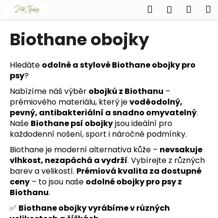
K
Přejít
Hledat
Náku
M
Přihlášen
na
o
obsah
Zpět
Zpět
košík
š
Biothane obojky
í
C
k
o
Hledáte
odolné a stylové Biothane obojky pro
psy
?
p
o
Nabízíme náš výběr
obojků z Biothanu
–
t
prémiového materiálu, který je
voděodolný,
pevný, antibakteriální a snadno omyvatelný
.
ř
Naše
Biothane psí obojky
jsou ideální pro
e
každodenní nošení, sport i náročné podmínky.
b
Biothane je moderní alternativa kůže –
nevsakuje
u
vlhkost, nezapáchá a vydrží
. Vybírejte z různých
j
barev a velikostí.
Prémiová kvalita za dostupné
e
ceny
– to jsou naše
odolné obojky pro psy z
t
Biothanu
.
e
✅
Biothane obojky vyrábíme v různých
n