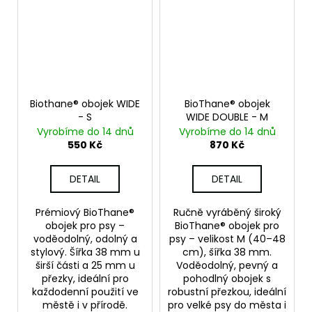
Biothane® obojek WIDE
BioThane® obojek
- S
WIDE DOUBLE - M
Vyrobíme do 14 dnů
Vyrobíme do 14 dnů
550 Kč
870 Kč
DETAIL
DETAIL
Prémiový BioThane®
Ručně vyráběný široký
obojek pro psy –
BioThane® obojek pro
voděodolný, odolný a
psy – velikost M (40–48
stylový. Šířka 38 mm u
cm), šířka 38 mm.
širší části a 25 mm u
Voděodolný, pevný a
přezky, ideální pro
pohodlný obojek s
každodenní použití ve
robustní přezkou, ideální
městě i v přírodě.
pro velké psy do města i