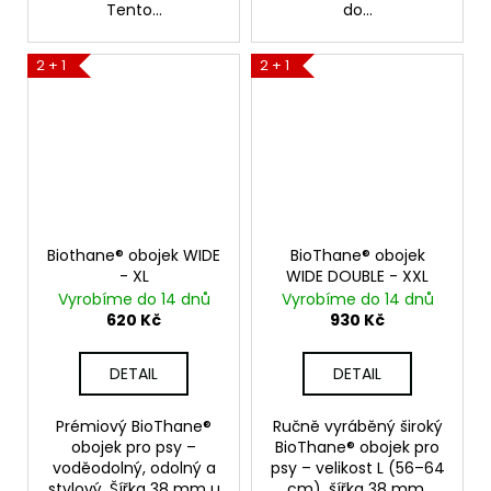
Tento...
do...
2 + 1
2 + 1
Biothane® obojek WIDE
BioThane® obojek
- XL
WIDE DOUBLE - XXL
Vyrobíme do 14 dnů
Vyrobíme do 14 dnů
620 Kč
930 Kč
DETAIL
DETAIL
Prémiový BioThane®
Ručně vyráběný široký
obojek pro psy –
BioThane® obojek pro
voděodolný, odolný a
psy – velikost L (56–64
stylový. Šířka 38 mm u
cm), šířka 38 mm.