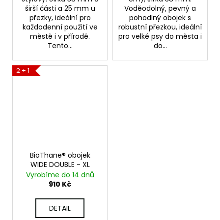
širší části a 25 mm u
Voděodolný, pevný a
přezky, ideální pro
pohodlný obojek s
každodenní použití ve
robustní přezkou, ideální
městě i v přírodě.
pro velké psy do města i
Tento...
do...
2 + 1
BioThane® obojek
WIDE DOUBLE - XL
Vyrobíme do 14 dnů
910 Kč
DETAIL