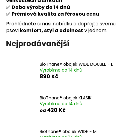
velikostech a šířkách
a
✅
Doba výroby do 14 dnů
✅
Prémiová kvalita za férovou cenu
j
í
Prohlédněte si naši nabídku a dopřejte svému
t
psovi
komfort, styl a odolnost
v jednom.
?
Nejprodávanější
BioThane® obojek WIDE DOUBLE - L
Vyrobíme do 14 dnů
HLEDAT
890 Kč
D
BioThane® obojek KLASIK
o
Vyrobíme do 14 dnů
420 Kč
p
od
o
r
u
Biothane® obojek WIDE - M