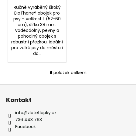
Ručně vyráběný široký
BioThane® obojek pro
psy – velikost L (52-60
cm), šířka 38 mm.
Voděodolný, pevný a
pohodlný obojek s
robustní přezkou, ideální
pro velké psy do města i
do...
9
položek celkem
O
v
Z
l
á
á
Kontakt
d
p
a
a
info
@
zlatetlapky.cz
c
t
736 443 763
í
í
Facebook
p
r