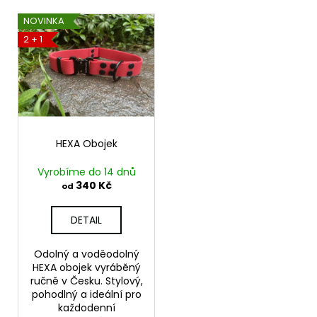
p
a
V
NOVINKA
r
j
ý
2 + 1
o
í
p
d
t
i
u
?
s
k
p
t
r
ů
o
HEXA Obojek
d
HLEDAT
Vyrobíme do 14 dnů
u
340 Kč
od
k
t
DETAIL
D
ů
o
Odolný a voděodolný
p
HEXA obojek vyráběný
o
ručně v Česku. Stylový,
r
pohodlný a ideální pro
u
každodenní