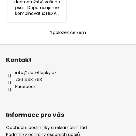
č
dobrodružství vašeho
u
psa. Doporučujeme
j
kombinovat s: HEXA...
e
m
1
položek celkem
e
O
v
Z
l
STOPOVACÍ
á
á
VODÍTKO
Kontakt
d
p
"STOPOVAČKA"
a
a
289
info
@
zlatetlapky.cz
c
Kč
t
736 443 763
í
í
Facebook
p
r
v
k
Informace pro vás
y
v
Obchodní podmínky a reklamační řád
ý
Podmínky ochrany osobních údajů
p