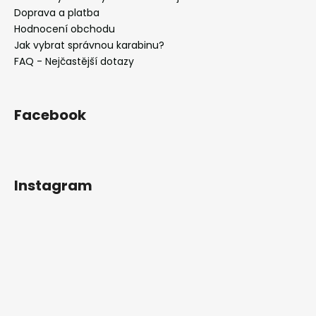
i
Doprava a platba
s
Hodnocení obchodu
u
Jak vybrat správnou karabinu?
FAQ - Nejčastější dotazy
Facebook
Instagram