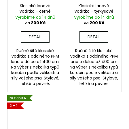
Klasické lanové
Klasické lanové
vodítko - černé
vodítko - tyrkysové
Vyrobíme do 14 dnů
Vyrobíme do 14 dnů
200 Kč
200 Kč
od
od
DETAIL
DETAIL
Ručně šité klasické
Ručně šité klasické
vodítko z odolného PPM
vodítko z odolného PPM
lana o délce až 400 cm.
lana o délce až 400 cm.
Na výběr z několika typů
Na výběr z několika typů
karabin podle velikosti a
karabin podle velikosti a
síly vašeho psa. Stylové,
síly vašeho psa. Stylové,
lehké a pevné.
lehké a pevné.
NOVINKA
2 + 1