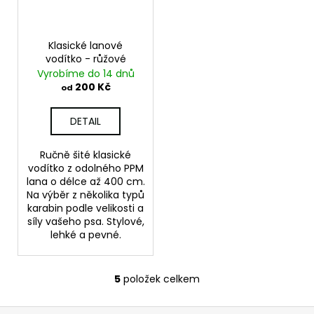
Klasické lanové
vodítko - růžové
Vyrobíme do 14 dnů
200 Kč
od
DETAIL
Ručně šité klasické
vodítko z odolného PPM
lana o délce až 400 cm.
Na výběr z několika typů
karabin podle velikosti a
síly vašeho psa. Stylové,
lehké a pevné.
5
položek celkem
O
v