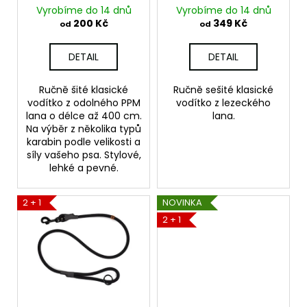
č
d
Vyrobíme do 14 dnů
Vyrobíme do 14 dnů
u
u
200 Kč
349 Kč
od
od
j
k
e
t
DETAIL
DETAIL
m
ů
e
Ručně šité klasické
Ručně sešité klasické
vodítko z odolného PPM
vodítko z lezeckého
lana o délce až 400 cm.
lana.
VODĚODOLNÉ
PŘEPÍNACÍ
Na výběr z několika typů
VODÍTKO
karabin podle velikosti a
-
síly vašeho psa. Stylové,
DOUBLE
lehké a pevné.
16MM
-
3M
2 + 1
NOVINKA
400
2 + 1
Kč