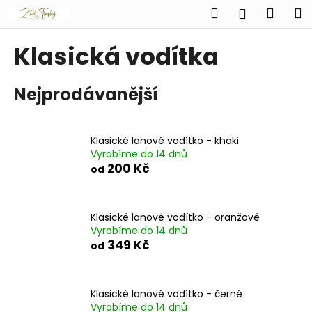
K
Přejít
Hledat
Náku
M
Přihlášen
na
o
obsah
Zpět
Zpět
košík
š
Klasická vodítka
í
C
k
Nejprodávanější
o
p
o
Klasické lanové vodítko - khaki
t
Vyrobíme do 14 dnů
ř
200 Kč
od
e
b
u
Klasické lanové vodítko - oranžové
Vyrobíme do 14 dnů
j
349 Kč
od
e
t
e
Klasické lanové vodítko - černé
n
Vyrobíme do 14 dnů