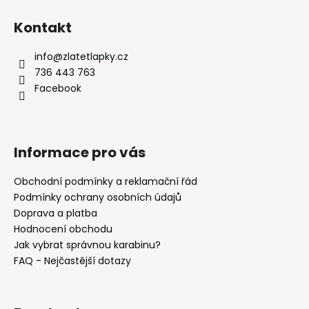
Z
l
á
á
Kontakt
d
p
a
a
info
@
zlatetlapky.cz
c
t
736 443 763
í
í
Facebook
p
r
v
k
Informace pro vás
y
v
Obchodní podmínky a reklamační řád
ý
Podmínky ochrany osobních údajů
p
i
Doprava a platba
s
Hodnocení obchodu
u
Jak vybrat správnou karabinu?
FAQ - Nejčastější dotazy