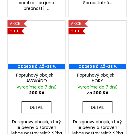
vodítka jsou jeho
Samostatná...
předností. ...
AKCE
AKCE
2 + 1
2 + 1
OD
260 KČ
AŽ
–33 %
OD
260 KČ
AŽ
–23 %
Popruhový obojek -
Popruhový obojek -
AVOKÁDO
HORY
Vyrobíme do 7 dnů
Vyrobíme do 7 dnů
200 Kč
200 Kč
od
DETAIL
DETAIL
Designový obojek, který
Designový obojek, který
je pevný a zároveň
je pevný a zároveň
lehce nastavitelný. Šířka
lehce nastavitelný. Šířka