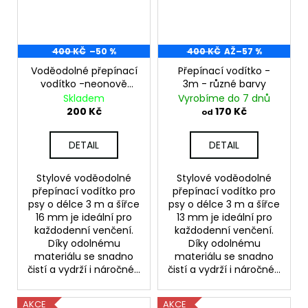
400 KČ
–50 %
400 KČ
AŽ
–57 %
Voděodolné přepínací
Přepínací vodítko -
vodítko -neonově
3m - různé barvy
růžová - fialová - 3m
Skladem
Vyrobíme do 7 dnů
200 Kč
170 Kč
od
DETAIL
DETAIL
Stylové voděodolné
Stylové voděodolné
přepínací vodítko pro
přepínací vodítko pro
psy o délce 3 m a šířce
psy o délce 3 m a šířce
16 mm je ideální pro
13 mm je ideální pro
každodenní venčení.
každodenní venčení.
Díky odolnému
Díky odolnému
materiálu se snadno
materiálu se snadno
čistí a vydrží i náročné...
čistí a vydrží i náročné...
AKCE
AKCE