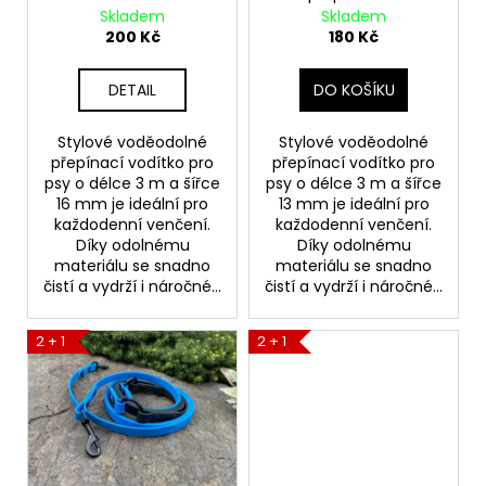
č
d
- khaki - 3m
levandulová
Skladem
Skladem
u
u
200 Kč
180 Kč
j
k
e
t
DETAIL
DO KOŠÍKU
m
ů
e
Stylové voděodolné
Stylové voděodolné
přepínací vodítko pro
přepínací vodítko pro
psy o délce 3 m a šířce
psy o délce 3 m a šířce
VODĚODOLNÁ
GRAVÍROVANÁ
16 mm je ideální pro
13 mm je ideální pro
JMENOVKA
každodenní venčení.
každodenní venčení.
Díky odolnému
Díky odolnému
100
materiálu se snadno
materiálu se snadno
Kč
čistí a vydrží i náročné...
čistí a vydrží i náročné...
2 + 1
2 + 1