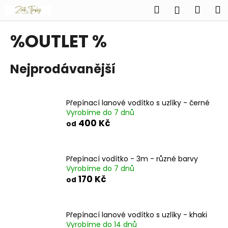
K
Přejít
Hledat
Náku
M
Přihlášen
na
o
obsah
Zpět
Zpět
košík
š
%OUTLET %
í
C
k
Nejprodávanější
o
p
o
Přepínací lanové vodítko s uzlíky - černé
t
Vyrobíme do 7 dnů
ř
400 Kč
od
e
b
u
Přepínací vodítko - 3m - různé barvy
Vyrobíme do 7 dnů
j
170 Kč
od
e
t
e
Přepínací lanové vodítko s uzlíky - khaki
n
Vyrobíme do 14 dnů