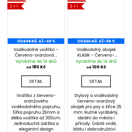
2 + 1
2 + 1
OD
349 KČ
AŽ
–48 %
OD
220 KČ
AŽ
–58 %
Voděodolné vodítko -
Voděodolný obojek
Červeno-oranžová -
KLASIK - Červeno-
25mm
oranžový
Vyrobíme do 14 dnů
Vyrobíme do 14 dnů
180 Kč
100 Kč
od
od
DETAIL
DETAIL
Vodítko z červeno-
Stylový a voděodolný
oranžového
červeno-oranžový
voděodolného popruhu.
obojek pro psy o šířce 25
Šířka popruhu 25mm a
mm. Ručně vyráběný,
délka vodítka až 300cm.
ideální do města i
Jednoduchá údržba a
přírody. Odolá vodě,
elegantní design
blátu i dobrodružství.