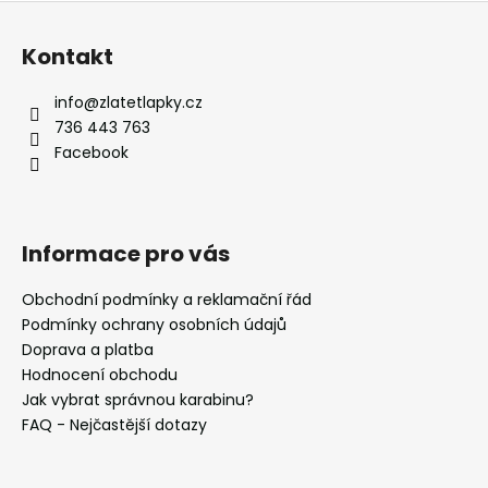
Z
l
á
á
Kontakt
d
p
a
a
info
@
zlatetlapky.cz
c
t
736 443 763
í
í
Facebook
p
r
v
k
Informace pro vás
y
v
Obchodní podmínky a reklamační řád
ý
Podmínky ochrany osobních údajů
p
i
Doprava a platba
s
Hodnocení obchodu
u
Jak vybrat správnou karabinu?
FAQ - Nejčastější dotazy