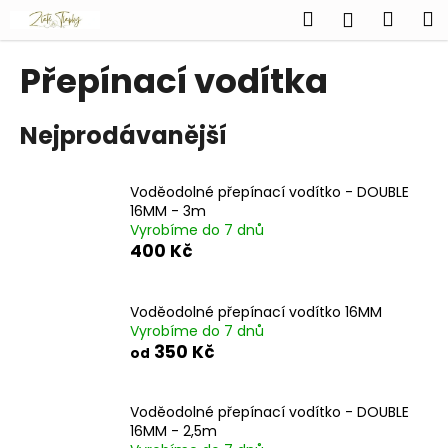
K
Přejít
Hledat
Náku
M
Přihlášen
na
o
obsah
Zpět
Zpět
košík
š
Přepínací vodítka
í
C
k
Nejprodávanější
o
p
o
Voděodolné přepínací vodítko - DOUBLE
t
16MM - 3m
Vyrobíme do 7 dnů
ř
400 Kč
e
b
u
Voděodolné přepínací vodítko 16MM
Vyrobíme do 7 dnů
j
350 Kč
od
e
t
Voděodolné přepínací vodítko - DOUBLE
e
16MM - 2,5m
n