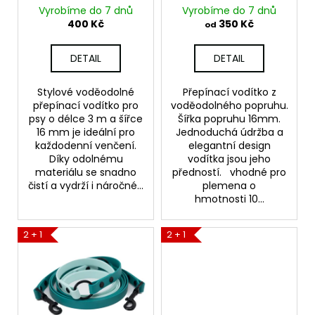
č
d
16MM - 3m
Vyrobíme do 7 dnů
Vyrobíme do 7 dnů
u
u
400 Kč
350 Kč
od
j
k
e
t
DETAIL
DETAIL
m
ů
e
Stylové voděodolné
Přepínací vodítko z
přepínací vodítko pro
voděodolného popruhu.
psy o délce 3 m a šířce
Šířka popruhu 16mm.
VODĚODOLNÉ
PŘEPÍNACÍ
16 mm je ideální pro
Jednoduchá údržba a
VODÍTKO
každodenní venčení.
elegantní design
-
Díky odolnému
vodítka jsou jeho
DOUBLE
materiálu se snadno
předností. vhodné pro
16MM
čistí a vydrží i náročné...
plemena o
-
hmotnosti 10...
3M
400
Kč
2 + 1
2 + 1