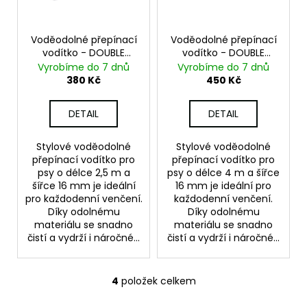
Voděodolné přepínací
Voděodolné přepínací
vodítko - DOUBLE
vodítko - DOUBLE
16MM - 2,5m
16MM - 4m
Vyrobíme do 7 dnů
Vyrobíme do 7 dnů
380 Kč
450 Kč
DETAIL
DETAIL
Stylové voděodolné
Stylové voděodolné
přepínací vodítko pro
přepínací vodítko pro
psy o délce 2,5 m a
psy o délce 4 m a šířce
šířce 16 mm je ideální
16 mm je ideální pro
pro každodenní venčení.
každodenní venčení.
Díky odolnému
Díky odolnému
materiálu se snadno
materiálu se snadno
čistí a vydrží i náročné...
čistí a vydrží i náročné...
4
položek celkem
O
v