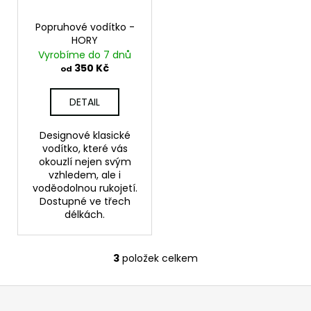
Popruhové vodítko -
HORY
Vyrobíme do 7 dnů
350 Kč
od
DETAIL
Designové klasické
vodítko, které vás
okouzlí nejen svým
vzhledem, ale i
voděodolnou rukojetí.
Dostupné ve třech
délkách.
3
položek celkem
O
v
Z
l