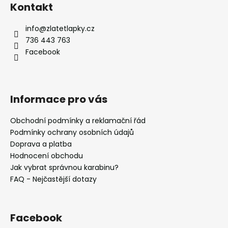
á
á
Kontakt
d
p
a
a
info
@
zlatetlapky.cz
c
t
736 443 763
í
í
Facebook
p
r
v
k
Informace pro vás
y
v
Obchodní podmínky a reklamační řád
ý
Podmínky ochrany osobních údajů
p
i
Doprava a platba
s
Hodnocení obchodu
u
Jak vybrat správnou karabinu?
FAQ - Nejčastější dotazy
Facebook