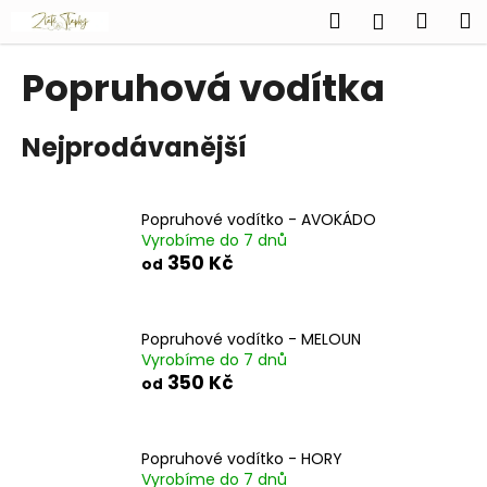
K
Přejít
Hledat
Náku
M
Přihlášen
na
o
obsah
Zpět
Zpět
košík
š
Popruhová vodítka
í
C
k
Nejprodávanější
o
p
o
Popruhové vodítko - AVOKÁDO
t
Vyrobíme do 7 dnů
ř
350 Kč
od
e
b
u
Popruhové vodítko - MELOUN
Vyrobíme do 7 dnů
j
350 Kč
od
e
t
e
Popruhové vodítko - HORY
n
Vyrobíme do 7 dnů