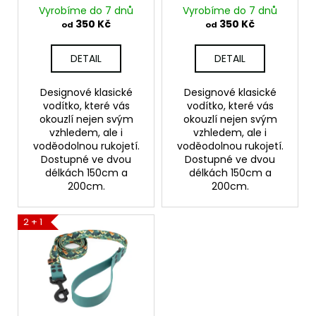
č
d
Vyrobíme do 7 dnů
Vyrobíme do 7 dnů
u
u
350 Kč
350 Kč
od
od
j
k
e
t
DETAIL
DETAIL
m
ů
e
Designové klasické
Designové klasické
vodítko, které vás
vodítko, které vás
okouzlí nejen svým
okouzlí nejen svým
STOPOVACÍ
VODÍTKO
vzhledem, ale i
vzhledem, ale i
"STOPOVAČKA"
voděodolnou rukojetí.
voděodolnou rukojetí.
Dostupné ve dvou
Dostupné ve dvou
289
délkách 150cm a
délkách 150cm a
Kč
200cm.
200cm.
2 + 1