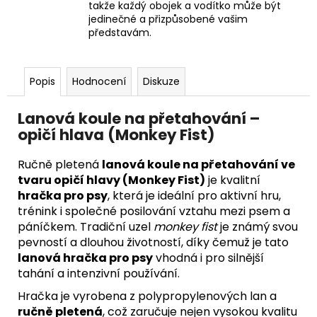
takže každý obojek a vodítko může být
jedinečné a přizpůsobené vašim
představám.
Popis
Hodnocení
Diskuze
Lanová koule na přetahování –
opičí hlava (Monkey Fist)
Ručně pletená
lanová koule na přetahování ve
tvaru opičí hlavy (Monkey Fist)
je kvalitní
hračka pro psy
, která je ideální pro aktivní hru,
trénink i společné posilování vztahu mezi psem a
páníčkem. Tradiční uzel
monkey fist
je známý svou
pevností a dlouhou životností, díky čemuž je tato
lanová hračka pro psy
vhodná i pro silnější
tahání a intenzivní používání.
Hračka je vyrobena z polypropylenových lan a
ručně pletená
, což zaručuje nejen vysokou kvalitu