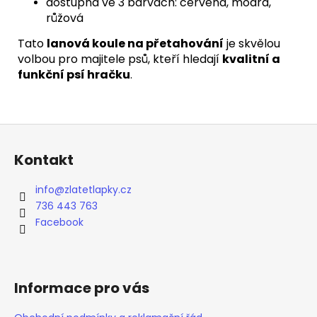
dostupná ve 3 barvách: červená, modrá,
růžová
Tato
lanová koule na přetahování
je skvělou
volbou pro majitele psů, kteří hledají
kvalitní a
funkční psí hračku
.
Z
á
Kontakt
p
a
info
@
zlatetlapky.cz
t
736 443 763
í
Facebook
Informace pro vás