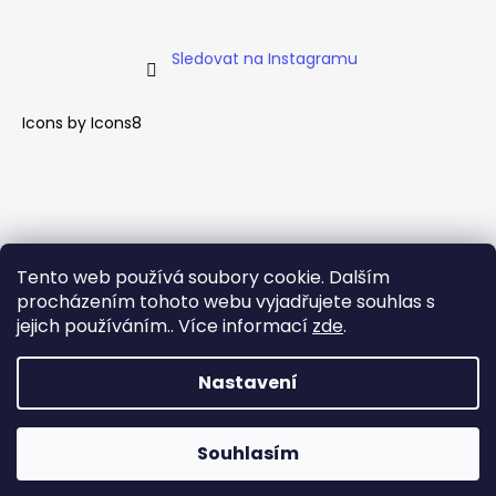
Sledovat na Instagramu
Icons by
Icons8
Tento web používá soubory cookie. Dalším
procházením tohoto webu vyjadřujete souhlas s
jejich používáním.. Více informací
zde
.
Nastavení
Vytvořil Shoptet
Souhlasím
Copyright 2026
Zlaté Tlapky
. Všechna práva vyhrazena.