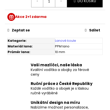
č
DO KOŠÍKU
cena:
u
j
e
Akce 2+1 zdarma
m
e
Zeptat se
Sdílet
Kategorie
:
Lanové koule
VODĚODOLNÁ
GRAVÍROVANÁ
Materiál lana
:
PPM lano
JMENOVKA
Průměr lana
:
10 mm
100
Kč
Vaši mazlíčci, naše láska
Kvalitní vodítka a obojky za férové
ceny
Ruční práce z České Republiky
Každé vodítko a obojek je s láskou
ručně vyráběné
Unikátní design na míru
Nabízíme možnost personalizace,