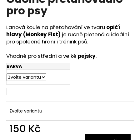
je
a
pro psy
0,0
z
j
5
í
hvězdiček.
Lanová koule na přetahování ve tvaru
opičí
t
hlavy (Monkey Fist)
je ručně pletená a ideální
?
pro společné hraní i trénink psů.
Vhodné pro střední a velké
pejsky
.
BARVA
HLEDAT
D
o
Zvolte variantu
p
o
150 Kč
r
u
Měrná