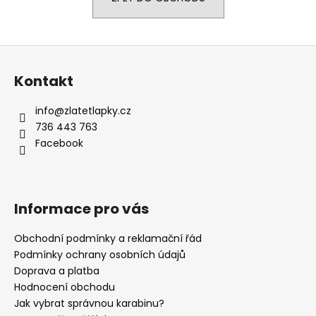
a
j
Z
í
á
t
Kontakt
p
?
a
info
@
zlatetlapky.cz
t
736 443 763
í
Facebook
HLEDAT
Informace pro vás
D
o
Obchodní podmínky a reklamační řád
p
Podmínky ochrany osobních údajů
o
Doprava a platba
r
Hodnocení obchodu
u
Jak vybrat správnou karabinu?