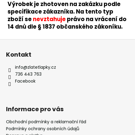
Výrobek je zhotoven na zakázku podle
specifikace zákazníka. Na tento typ
zboží se
nevztahuje
právo na vrácení do
14 dnů dle § 1837 občanského zákoníku.
Z
á
Kontakt
p
a
info
@
zlatetlapky.cz
t
736 443 763
í
Facebook
Informace pro vás
Obchodní podmínky a reklamační řád
Podmínky ochrany osobních údajů