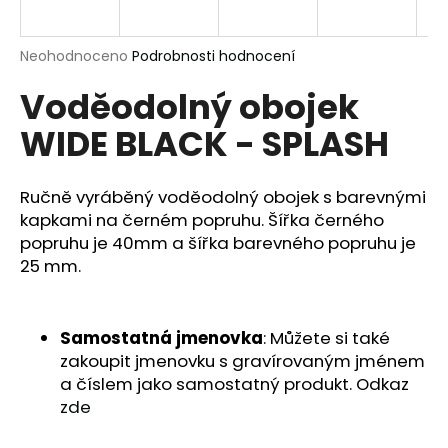
a
j
Průměrné
Neohodnoceno
Podrobnosti hodnocení
í
hodnocení
Voděodolný obojek
produktu
t
je
?
WIDE BLACK - SPLASH
0,0
z
5
hvězdiček.
Ručně vyráběný voděodolný obojek s barevnými
kapkami na černém popruhu. Šířka černého
HLEDAT
popruhu je 40mm a šířka barevného popruhu je
25 mm.
D
Samostatná jmenovka
: Můžete si také
o
p
zakoupit jmenovku s gravírovaným jménem
o
a číslem jako samostatný produkt. Odkaz
r
zde
u