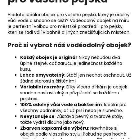
Hledáte ideální obojek pro vašeho pejska, který je odolný
vůči vodě a snadno se čistí? Voděodolný obojek na míru
je perfektní volbou pro městské prostředí i pro pejsky,
kteří se rádi válí v bahně a jiných znečišťujících místech.
Proč si vybrat náš voděodolný obojek?
Každý obojek je originál
: Nikdy nebudou dva
úplně stejné, což zaručuje jedinečnost každého
kusu.
Lehce omyvatelný
: Stačí jen nechat oschnout. Už
žádné starosti s čištěním!
Variabilní rozměry
: Díky vícero dírkám je obojek
snadno nastavitelný a přizpůsobí se každému
pejskovi.
100% odolný vůči vodě a bakteriím
: Ideální pro
všechny podmínky, ať už prší nebo je slunečno.
Nevytahuje se
: Zůstává pevný a tvarově stálý,
takže vydrží dlouho jako nový.
Zbarven kapkami dle výběru
: Navrhněte si
obojek podle vlastního stylu! Pokud se pes hodně