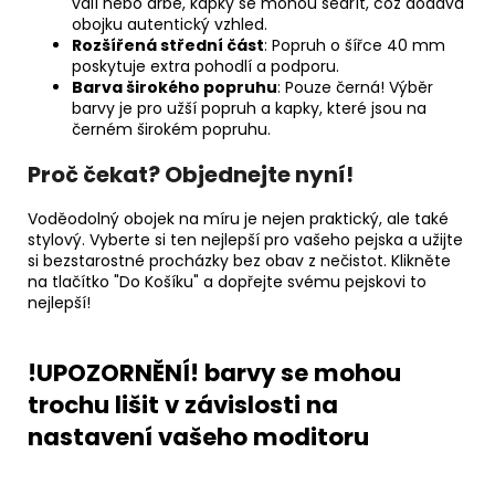
válí nebo drbe, kapky se mohou sedřít, což dodává
obojku autentický vzhled.
Rozšířená střední část
: Popruh o šířce 40 mm
poskytuje extra pohodlí a podporu.
Barva širokého popruhu
: Pouze černá! Výběr
barvy je pro užší popruh a kapky, které jsou na
černém širokém popruhu.
Proč čekat? Objednejte nyní!
Voděodolný obojek na míru je nejen praktický, ale také
stylový. Vyberte si ten nejlepší pro vašeho pejska a užijte
si bezstarostné procházky bez obav z nečistot. Klikněte
na tlačítko "Do Košíku" a dopřejte svému pejskovi to
nejlepší!
!UPOZORNĚNÍ! barvy se mohou
trochu lišit v závislosti na
nastavení vašeho moditoru