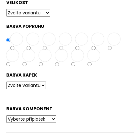
č
VELIKOST
u
j
e
BARVA POPRUHU
m
e
VODĚODOLNÉ
PŘEPÍNACÍ
VODÍTKO
-
DOUBLE
BARVA KAPEK
16MM
-
3M
400
Kč
BARVA KOMPONENT