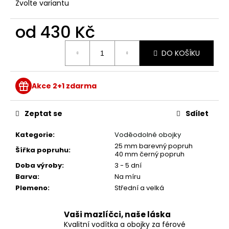
Zvolte variantu
od
430 Kč
Měrná
DO KOŠÍKU
cena:
Akce 2+1 zdarma
Zeptat se
Sdílet
Kategorie
:
Voděodolné obojky
25 mm barevný popruh
Šířka popruhu
:
40 mm černý popruh
Doba výroby
:
3 - 5 dní
Barva
:
Na míru
Plemeno
:
Střední a velká
Vaši mazlíčci, naše láska
Kvalitní vodítka a obojky za férové