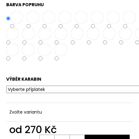
č
BARVA POPRUHU
u
j
e
m
e
VODĚODOLNÉ
PŘEPÍNACÍ
VODÍTKO
16MM
350
VÝBĚR KARABIN
Kč
Zvolte variantu
od
270 Kč
Měrná