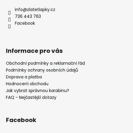
p
a
info
@
zlatetlapky.cz
t
736 443 763
í
Facebook
Informace pro vás
Obchodní podmínky a reklamační řád
Podmínky ochrany osobních údajů
Doprava a platba
Hodnocení obchodu
Jak vybrat správnou karabinu?
FAQ - Nejčastější dotazy
Facebook