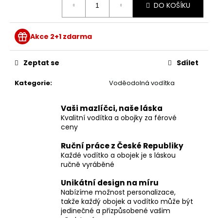
DO KOŠÍKU
cena:
Akce 2+1 zdarma
Zeptat se
Sdílet
Kategorie
:
Voděodolná vodítka
Vaši mazlíčci, naše láska
Kvalitní vodítka a obojky za férové
ceny
Ruční práce z České Republiky
Každé vodítko a obojek je s láskou
ručně vyráběné
Unikátní design na míru
Nabízíme možnost personalizace,
takže každý obojek a vodítko může být
jedinečné a přizpůsobené vašim