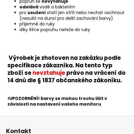
popruh se
nevytahuje
odolává
vodě a bakteriím
pro
usušení
stačí jen otřít nebo nechat oschnout
(nesušit na slunci pro delší zachování barvy)
příjemné do ruky
díky šířce popruhu neřeže do ruky
Výrobek je zhotoven na zakázku podle
specifikace zákazníka. Na tento typ
zboží se
nevztahuje
právo na vrácení do
14 dnů dle § 1837 občanského zákoníku.
!UPOZORNĚNÍ! barvy se mohou trochu lišit v
závislosti na nastavení vašeho monitoru
Z
á
Kontakt