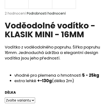
a
j
Průměrné
2 hodnocení
Podrobnosti hodnocení
í
hodnocení
Voděodolné vodítko -
produktu
t
je
?
KLASIK MINI - 16MM
5,0
z
5
hvězdiček.
Vodítko z voděodolného popruhu. Šířka popruhu
16mm. Jednoduchá údržba a elegantní design
HLEDAT
vodítka jsou jeho předností.
vhodné pro plemena o hmotnosti
5 - 25kg
D
extra lehké
+-130g
(délka 2m)
o
p
o
DÉLKA
r
u