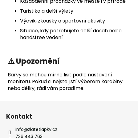
Každodenní procházky ve městě i v přírodě
Turistika a delší výlety
Výcvik, zkoušky a sportovní aktivity
Situace, kdy potřebujete delší dosah nebo
handsfree vedení
⚠️ Upozornění
Barvy se mohou mírně lišit podle nastavení
monitoru. Pokud si nejste jistí výběrem karabiny
nebo délky, rádi vám poradíme.
Z
á
Kontakt
p
a
info
@
zlatetlapky.cz
t
736 443 763