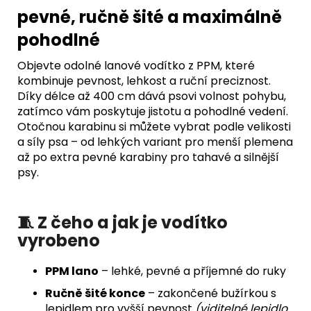
pevné, ručně šité a maximálně
pohodlné
Objevte odolné lanové vodítko z PPM, které
kombinuje pevnost, lehkost a ruční preciznost.
Díky délce až 400 cm dává psovi volnost pohybu,
zatímco vám poskytuje jistotu a pohodlné vedení.
Otočnou karabinu si můžete vybrat podle velikosti
a síly psa – od lehkých variant pro menší plemena
až po extra pevné karabiny pro tahavé a silnější
psy.
🧵 Z čeho a jak je vodítko
vyrobeno
PPM lano
– lehké, pevné a příjemné do ruky
Ručně šité konce
– zakončené bužírkou s
lepidlem pro vyšší pevnost
(viditelné lepidlo