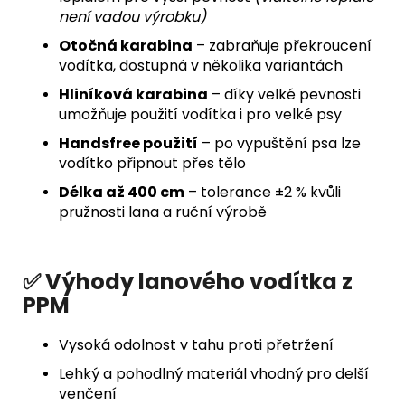
není vadou výrobku)
Otočná karabina
– zabraňuje překroucení
vodítka, dostupná v několika variantách
Hliníková karabina
– díky velké pevnosti
umožňuje použití vodítka i pro velké psy
Handsfree použití
– po vypuštění psa lze
vodítko připnout přes tělo
Délka až 400 cm
– tolerance ±2 % kvůli
pružnosti lana a ruční výrobě
✅ Výhody lanového vodítka z
PPM
Vysoká odolnost v tahu proti přetržení
Lehký a pohodlný materiál vhodný pro delší
venčení