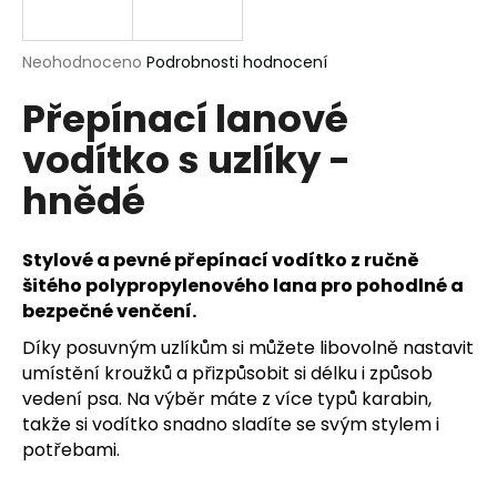
a
j
Průměrné
Neohodnoceno
Podrobnosti hodnocení
í
hodnocení
Přepínací lanové
produktu
t
je
?
vodítko s uzlíky -
0,0
z
hnědé
5
hvězdiček.
HLEDAT
Stylové a pevné přepínací vodítko z ručně
šitého polypropylenového lana pro pohodlné a
bezpečné venčení.
Díky posuvným uzlíkům si můžete libovolně nastavit
D
umístění kroužků a přizpůsobit si délku i způsob
o
vedení psa. Na výběr máte z více typů karabin,
p
takže si vodítko snadno sladíte se svým stylem i
o
r
potřebami.
u