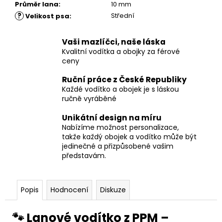
Průměr lana
:
10 mm
?
Střední
Velikost psa
:
Vaši mazlíčci, naše láska
Kvalitní vodítka a obojky za férové
ceny
Ruční práce z České Republiky
Každé vodítko a obojek je s láskou
ručně vyráběné
Unikátní design na míru
Nabízíme možnost personalizace,
takže každý obojek a vodítko může být
jedinečné a přizpůsobené vašim
představám.
Popis
Hodnocení
Diskuze
🐾 Lanové vodítko z PPM –