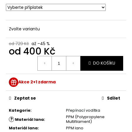
Zvolte variantu
od 729 Kč
až –45 %
od
400 Kč
Měrná
DO KOŠÍKU
cena:
Akce 2+1 zdarma
Zeptat se
Sdílet
Kategorie
:
Přepínací vodítka
PPM (Polypropylene
?
Materiál lana
:
Multifilament)
Materiál lana
:
PPM lano