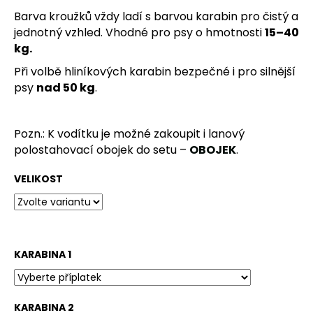
č
u
Barva kroužků vždy ladí s barvou karabin pro čistý a
j
jednotný vzhled. Vhodné pro psy o hmotnosti
15–40
e
kg.
m
Při volbě hliníkových karabin bezpečné i pro silnější
e
psy
nad 50 kg
.
VODĚODOLNÝ
OBOJEK
Pozn.: K vodítku je možné zakoupit i lanový
KLASIK
polostahovací obojek do setu –
OBOJEK
.
100
Kč
VELIKOST
Původně:
250
Kč
KARABINA 1
KARABINA 2