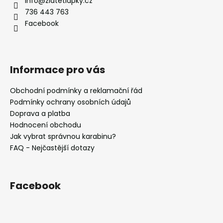
č
info
@
zlatetlapky.cz
t
u
736 443 763
j
í
Facebook
e
m
e
Informace pro vás
VODĚODOLNÉ
Obchodní podmínky a reklamační řád
PŘEPÍNACÍ
VODÍTKO
Podmínky ochrany osobních údajů
16MM
Doprava a platba
350
Hodnocení obchodu
Kč
Jak vybrat správnou karabinu?
FAQ - Nejčastější dotazy
Facebook