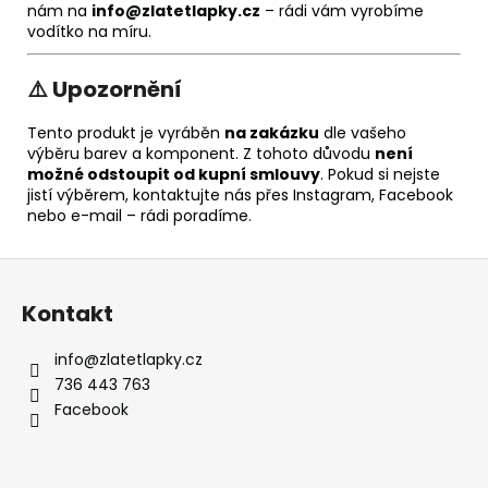
nám na
info@zlatetlapky.cz
– rádi vám vyrobíme
vodítko na míru.
⚠️ Upozornění
Tento produkt je vyráběn
na zakázku
dle vašeho
výběru barev a komponent. Z tohoto důvodu
není
možné odstoupit od kupní smlouvy
. Pokud si nejste
jistí výběrem, kontaktujte nás přes Instagram, Facebook
nebo e-mail – rádi poradíme.
Z
á
Kontakt
p
a
info
@
zlatetlapky.cz
t
736 443 763
í
Facebook