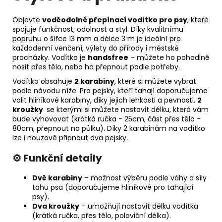
Objevte
voděodolné přepínací vodítko pro psy
, které
spojuje funkčnost, odolnost a styl. Díky kvalitnímu
popruhu o šířce 13 mm a délce 3 m je ideální pro
každodenní venčení, výlety do přírody i městské
procházky. Vodítko je
handsfree
– můžete ho pohodlně
nosit přes tělo, nebo ho přepnout podle potřeby.
Vodítko obsahuje
2 karabiny
, které si můžete vybrat
podle návodu níže. Pro pejsky, kteří tahají doporučujeme
volit hliníkové karabiny, díky jejich lehkosti a pevnosti.
2
kroužky
se kterými si můžete nastavit délku, která vám
bude vyhovovat (krátká ručka - 25cm, část přes tělo -
80cm, přepnout na půlku). Díky 2 karabinám na vodítko
lze i nouzově připnout dva pejsky.
⚙️ Funkční detaily
Dvě karabiny
– možnost výběru podle váhy a síly
tahu psa (doporučujeme hliníkové pro tahající
psy).
Dva kroužky
– umožňují nastavit délku vodítka
(krátká ručka, přes tělo, poloviční délka).