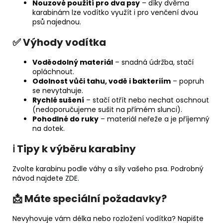
Nouzové použití pro dva psy
– díky dvěma
karabinám lze vodítko využít i pro venčení dvou
psů najednou.
✅ Výhody vodítka
Voděodolný materiál
– snadná údržba, stačí
opláchnout.
Odolnost vůči tahu, vodě i bakteriím
– popruh
se nevytahuje.
Rychlé sušení
– stačí otřít nebo nechat oschnout
(nedoporučujeme sušit na přímém slunci).
Pohodlné do ruky
– materiál neřeže a je příjemný
na dotek.
ℹ️ Tipy k výběru karabiny
Zvolte karabinu podle váhy a síly vašeho psa. Podrobný
návod najdete
ZDE
.
📩 Máte speciální požadavky?
Nevyhovuje vám délka nebo rozložení vodítka? Napište