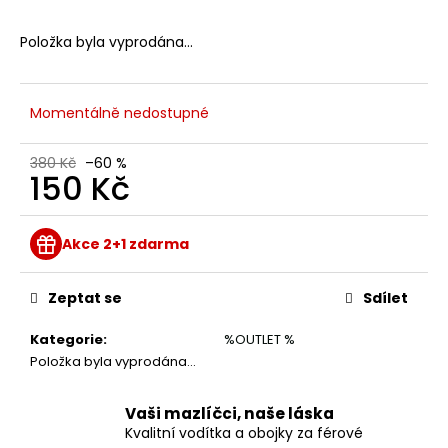
č
u
Položka byla vyprodána…
j
e
m
e
Momentálně nedostupné
380 Kč
–60 %
STOPOVACÍ
150 Kč
VODÍTKO
"STOPOVAČKA"
Měrná
289
cena:
Akce 2+1 zdarma
Kč
Zeptat se
Sdílet
Kategorie
:
%OUTLET %
Položka byla vyprodána…
Vaši mazlíčci, naše láska
Kvalitní vodítka a obojky za férové