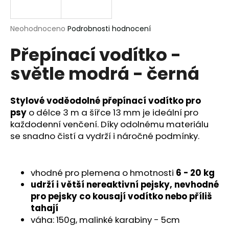
a
j
Průměrné
Neohodnoceno
Podrobnosti hodnocení
í
hodnocení
Přepínací vodítko -
produktu
t
je
?
světle modrá - černá
0,0
z
5
hvězdiček.
Stylové voděodolné přepínací vodítko pro
psy
o délce 3 m a šířce 13 mm je ideální pro
HLEDAT
každodenní venčení. Díky odolnému materiálu
se snadno čistí a vydrží i náročné podmínky.
D
vhodné pro plemena o hmotnosti
6 - 20
kg
o
p
udrží i větší nereaktivní pejsky, nevhodné
o
pro pejsky co kousají vodítko nebo příliš
r
tahají
u
váha: 150g, malinké karabiny - 5cm